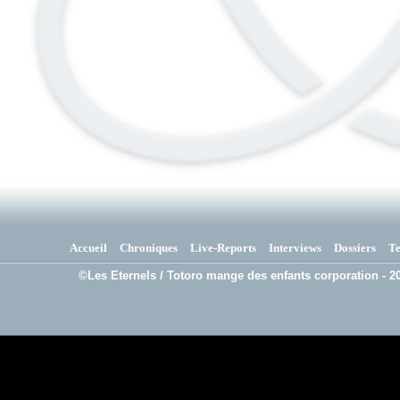
Accueil
Chroniques
Live-Reports
Interviews
Dossiers
T
©Les Eternels / Totoro mange des enfants corporation - 20