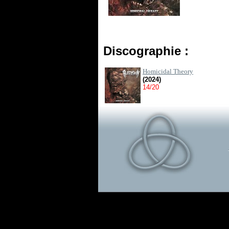
Discographie :
Homicidal Theory
(2024)
14/20