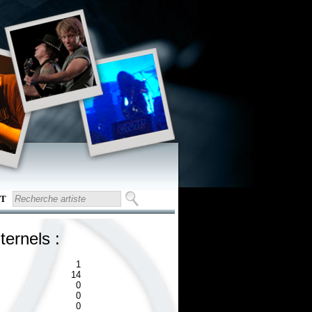
T
ternels :
1
14
0
0
0