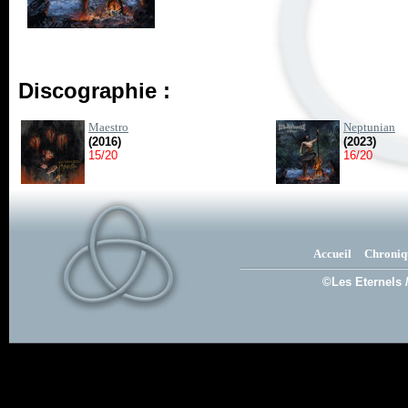
Discographie :
Maestro
Neptunian
(2016)
(2023)
15/20
16/20
Accueil
Chroniq
©Les Eternels 