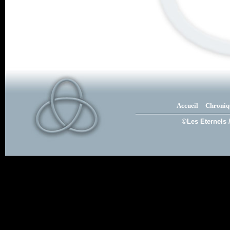
Accueil
Chroniq
©Les Eternels 