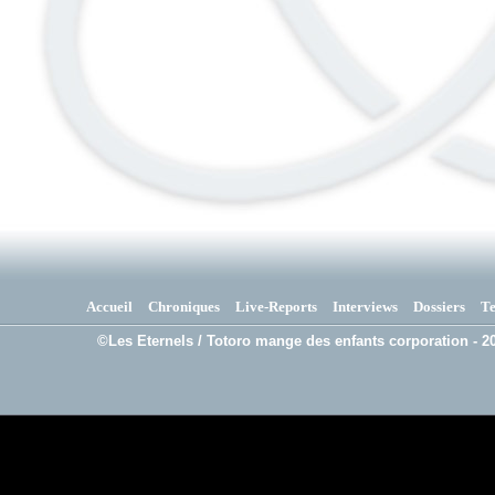
Accueil
Chroniques
Live-Reports
Interviews
Dossiers
T
©Les Eternels / Totoro mange des enfants corporation - 20