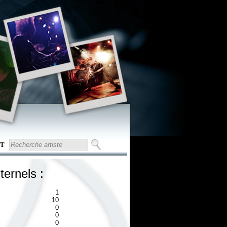
T
ternels :
1
10
0
0
0