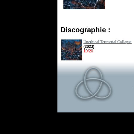
Discographie :
Unethical Terrestrial Collapse
(2023)
10/20