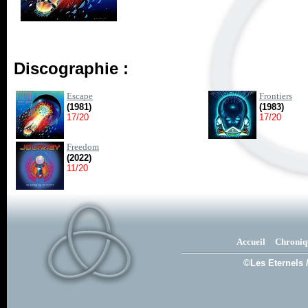
Discographie :
Escape
Frontiers
(1981)
(1983)
17/20
17/20
Freedom
(2022)
11/20
Accueil
Chroniq
©Les Eternels 