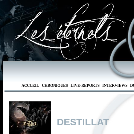
ACCUEIL
CHRONIQUES
LIVE-REPORTS
INTERVIEWS
D
DESTILLAT