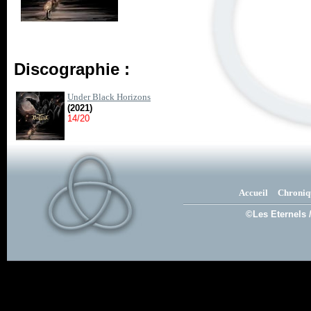
Discographie :
Under Black Horizons
(2021)
14/20
Accueil
Chroniq
©Les Eternels 