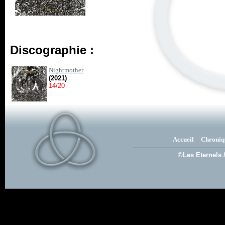
Discographie :
Nightmother
(2021)
14/20
Accueil
Chroniq
©Les Eternels 