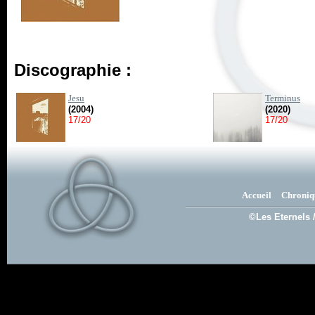
Discographie :
Jesu
Terminus
(2004)
(2020)
17/20
17/20
Accueil
Chroniq
©Les Eternels 