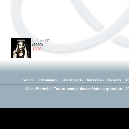
Eu4ria (EP)
(2020)
13/20
Accueil
Chroniques
Live-Reports
Interviews
Dossiers
T
©Les Eternels / Totoro mange des enfants corporation - 20