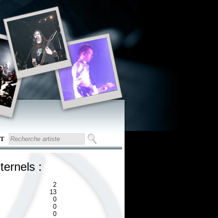
T
ternels :
2
13
0
0
0