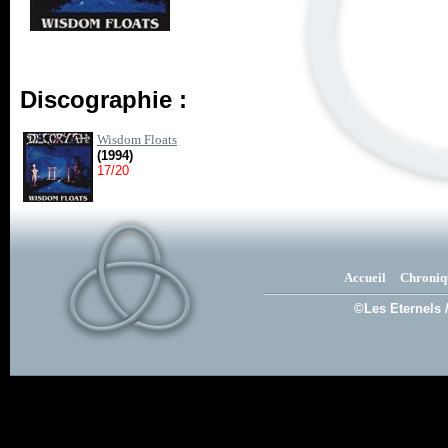
Discographie :
Wisdom Floats
(1994)
17/20
Accueil
Chroniq
©Les Eternels 