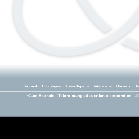
Accueil
Chroniques
Live-Reports
Interviews
Dossiers
T
©Les Eternels / Totoro mange des enfants corporation - 20