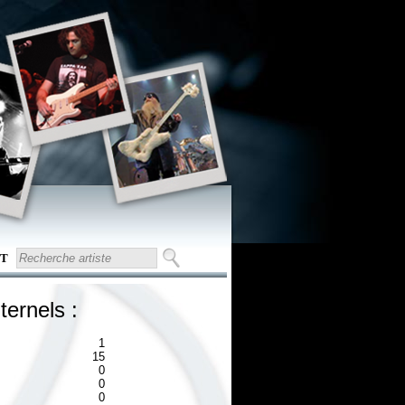
T
ternels :
1
15
0
0
0