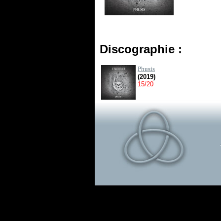
Discographie :
Phusis
(2019)
15/20