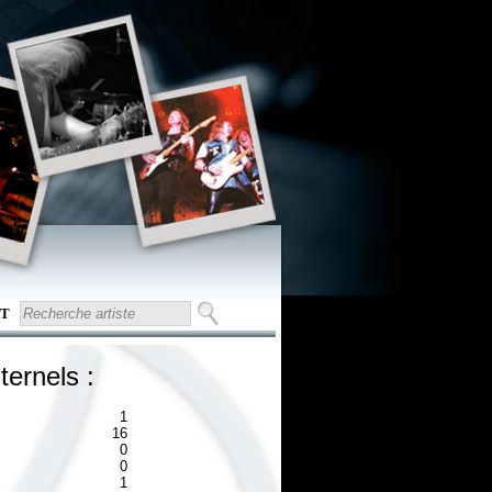
T
ternels :
1
16
0
0
1