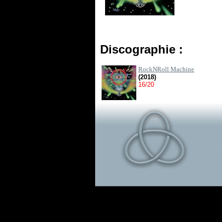
Discographie :
RockNRoll Machine
(2018)
16/20