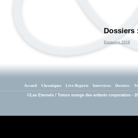
Dossiers 
Eternotop 2018
Accueil
Chroniques
Live-Reports
Interviews
Dossiers
T
©Les Eternels / Totoro mange des enfants corporation - 20