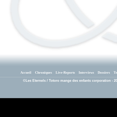
Accueil
Chroniques
Live-Reports
Interviews
Dossiers
T
©Les Eternels / Totoro mange des enfants corporation - 20