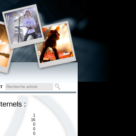
T
ternels :
1
16
0
0
0