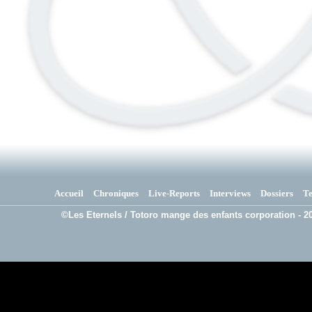
Accueil
Chroniques
Live-Reports
Interviews
Dossiers
T
©Les Eternels / Totoro mange des enfants corporation - 20