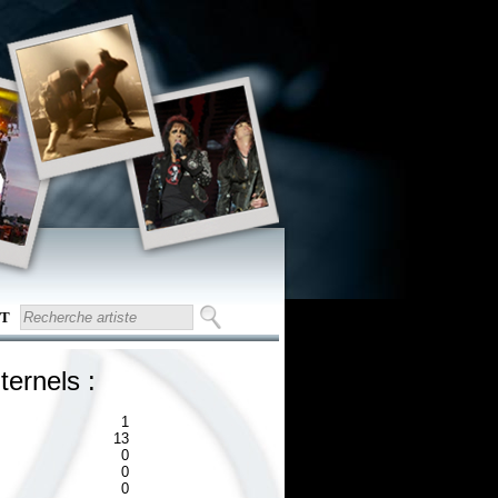
T
ternels :
1
13
0
0
0