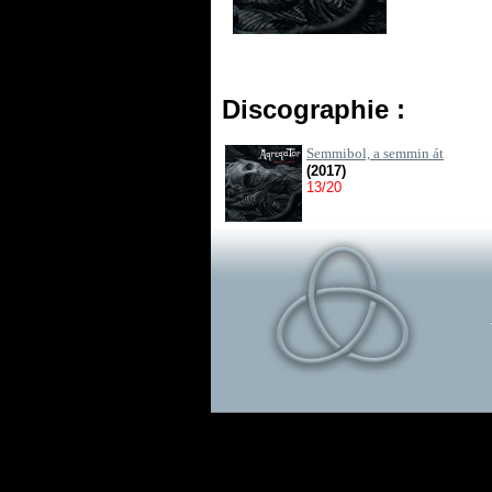
Discographie :
Semmibol, a semmin át
(2017)
13/20