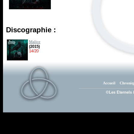
Discographie :
Malice
(2015)
14/20
Accueil
Chroniq
©Les Eternels 