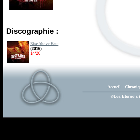
Discographie :
Rise Above Hate
(2016)
14/20
Accueil
Chroniq
©Les Eternels 