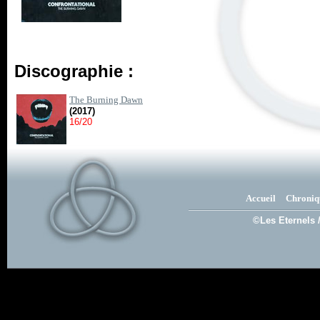
Discographie :
The Burning Dawn
(2017)
16/20
Accueil
Chroniq
©Les Eternels 