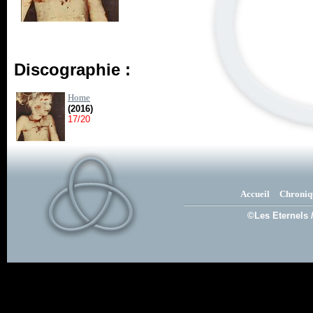
Discographie :
Home
(2016)
17/20
Accueil
Chroniq
©Les Eternels 