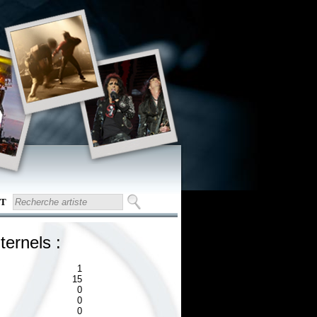
T
ternels :
1
15
0
0
0