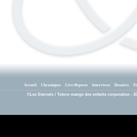
Accueil
Chroniques
Live-Reports
Interviews
Dossiers
T
©Les Eternels / Totoro mange des enfants corporation - 20