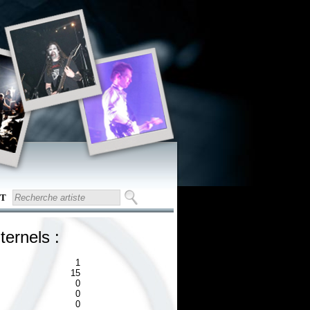
T
ternels :
1
15
0
0
0