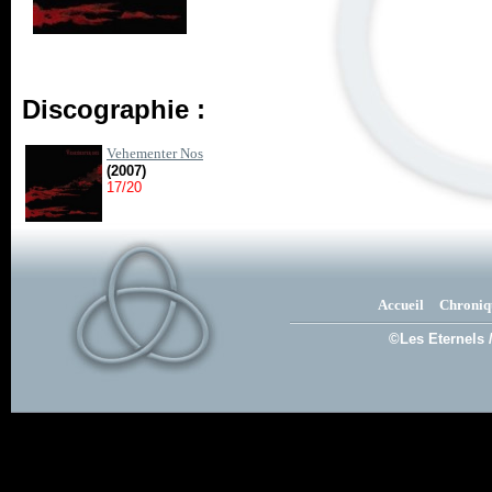
Discographie :
Vehementer Nos
(2007)
17/20
Accueil
Chroniq
©Les Eternels 