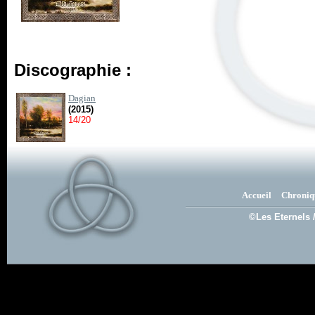
Discographie :
Dagian
(2015)
14/20
Accueil
Chroniq
©Les Eternels 