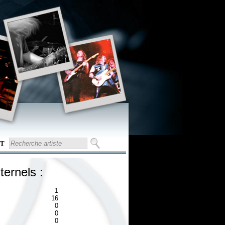
T
ternels :
1
16
0
0
0