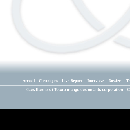
Accueil
Chroniques
Live-Reports
Interviews
Dossiers
T
©Les Eternels / Totoro mange des enfants corporation - 20