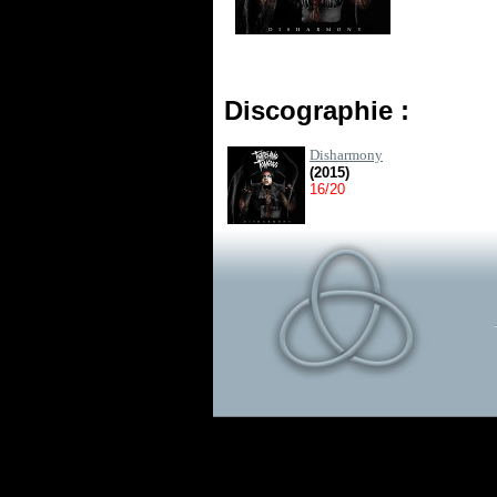
Discographie :
Disharmony
(2015)
16/20