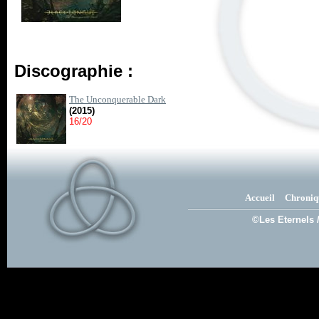
Discographie :
The Unconquerable Dark
(2015)
16/20
Accueil
Chroniq
©Les Eternels 