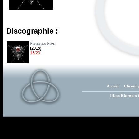
Discographie :
Memento Mori
(2015)
13/20
Accueil
Chroniq
©Les Eternels 