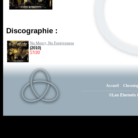
Discographie :
No Mercy, No Forgiveness
(2010)
17/20
Accueil
Chroniq
©Les Eternels 