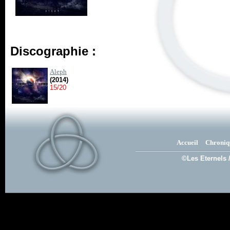
Discographie :
Aleph
(2014)
15/20
Accueil
Chroniq
©Les Eternels 