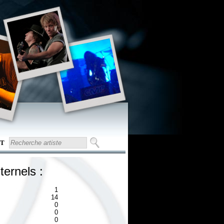
T
ternels :
1
14
0
0
0