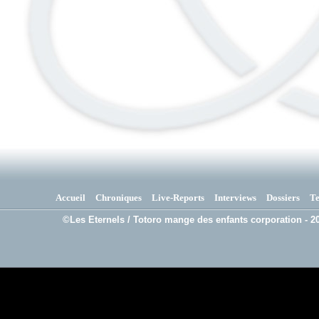
Accueil
Chroniques
Live-Reports
Interviews
Dossiers
T
©Les Eternels / Totoro mange des enfants corporation - 20