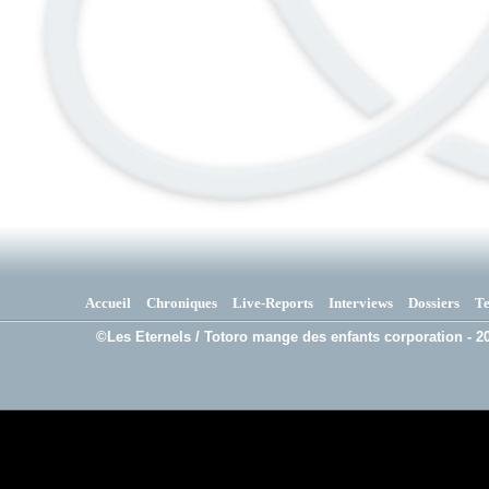
Accueil
Chroniques
Live-Reports
Interviews
Dossiers
T
©Les Eternels / Totoro mange des enfants corporation - 20