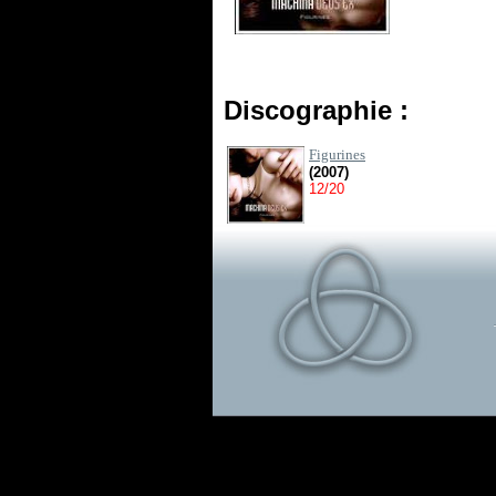
Discographie :
Figurines
(2007)
12/20