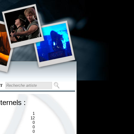
T
ternels :
1
12
0
0
0