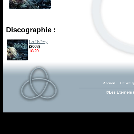
Discographie :
Let Us Prey
(2008)
10/20
Accueil
Chroniq
©Les Eternels 