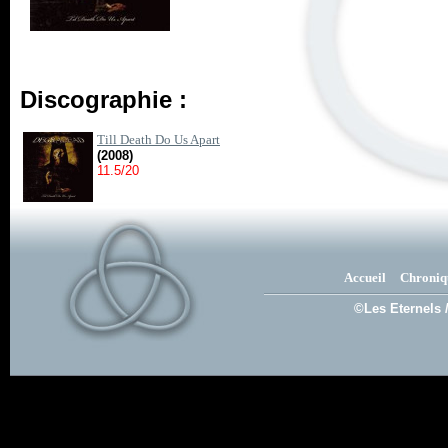
Discographie :
Till Death Do Us Apart
(2008)
11.5/20
Accueil
Chroniq
©Les Eternels 