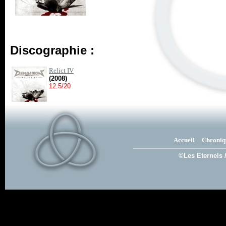
Discographie :
Relict IV
(2008)
12.5/20
Accueil
Chroniq
©Les Eternels 