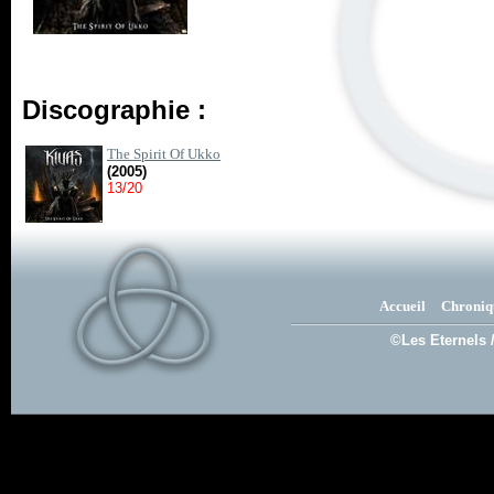
Discographie :
The Spirit Of Ukko
(2005)
13/20
Accueil
Chroniq
©Les Eternels 