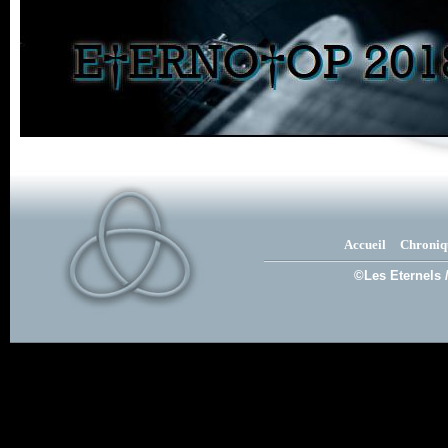
Accueil
Chroniq
©Les Eternels 