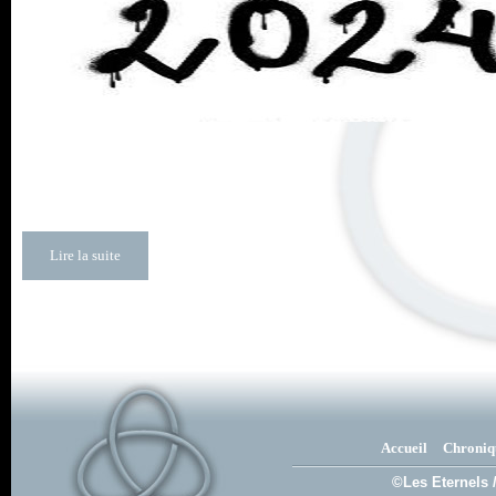
Lire la suite
Accueil
Chroniq
©Les Eternels 