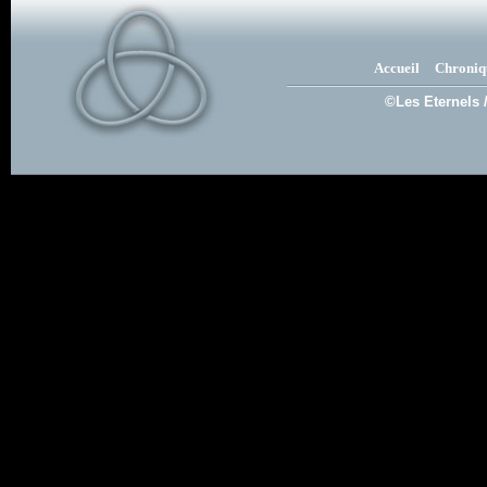
Accueil
Chroniq
©Les Eternels 