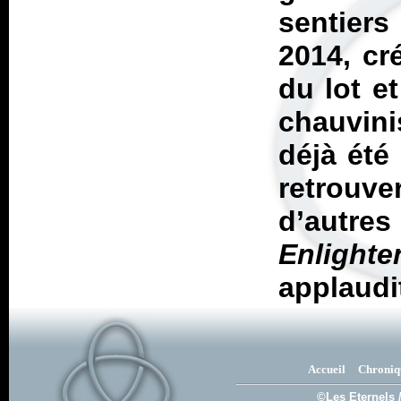
sentier
2014, cr
du lot e
chauvin
déjà été
retrouve
d’autr
Enlight
applaudi
Accueil
Chroniq
©Les Eternels 