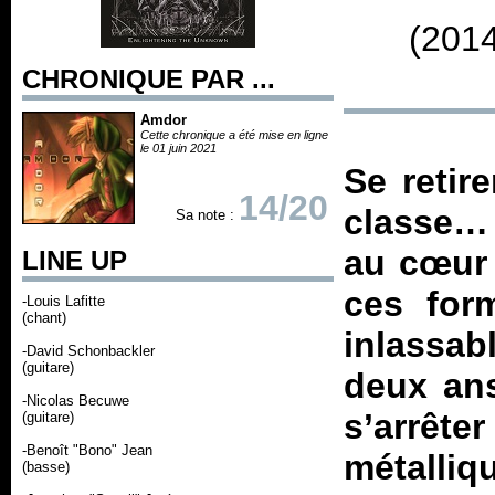
(2014
CHRONIQUE PAR ...
Amdor
Cette chronique a été mise en ligne
le 01 juin 2021
Se retir
14/20
classe… 
Sa note :
au cœur 
LINE UP
ces form
-Louis Lafitte
(chant)
inlassab
-David Schonbackler
(guitare)
deux ans
-Nicolas Becuwe
s’arrête
(guitare)
-Benoît "Bono" Jean
métalliq
(basse)