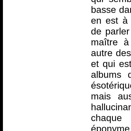
basse dan
en est à
de parler
maître à
autre des
et qui es
albums d
ésotériqu
mais aus
hallucin
chaque 
éponyme