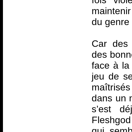
fois vio
maintenir
du genre 
Car des 
des bonne
face à la
jeu de se
maîtrisés
dans un m
s’est d
Fleshgod
qui semb