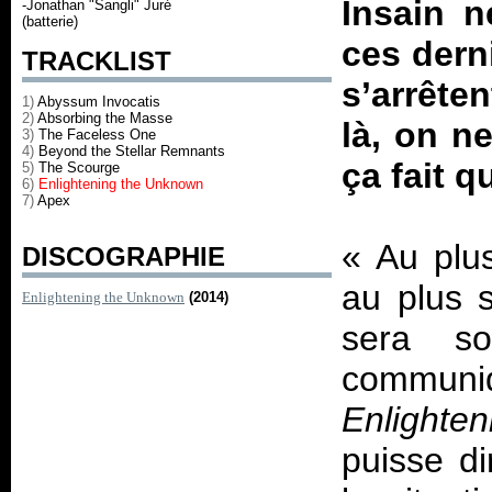
Insain n
-Jonathan "Sangli" Juré
(batterie)
ces dern
TRACKLIST
s’arrête
1)
Abyssum Invocatis
2)
Absorbing the Masse
là, on n
3)
The Faceless One
4)
Beyond the Stellar Remnants
ça fait 
5)
The Scourge
6)
Enlightening the Unknown
7)
Apex
«
Au plus
DISCOGRAPHIE
au plus s
Enlightening the Unknown
(2014)
sera 
communi
Enlighte
puisse d