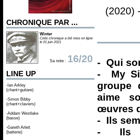
(2020) 
CHRONIQUE PAR ...
Winter
Cette chronique a été mise en ligne
le 01 juin 2021
16/20
- Qui so
Sa note :
- My Sil
LINE UP
groupe 
-Ian Arkley
(chant+guitare)
aime s
-Simon Bibby
(chant+claviers)
œuvres d
-Addam Westlake
- Ils se
(basse)
-Gareth Arlett
- Ils c
(batterie)