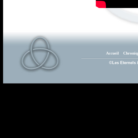
Accueil
Chroniq
©Les Eternels 