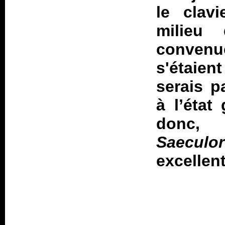
le clav
milieu
conven
s'étaien
serais p
à l’état
donc
Saeculo
excellent