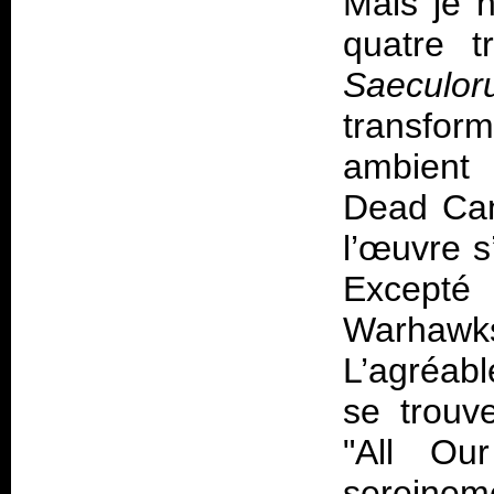
Mais je 
quatre t
Saeculo
transfor
ambient
Dead Ca
l’œuvre s
Except
Warhawks
L’agréabl
se trouv
"All Ou
sereine