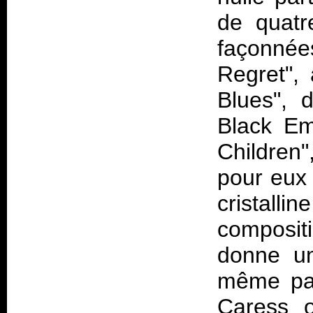
de quatr
façonné
Regret",
Blues", 
Black Em
Children"
pour eux 
cristalli
composit
donne un
même pas
Caress o