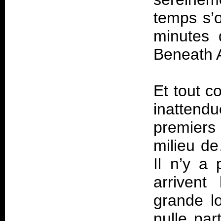
temps s’o
minutes
Beneath 
Et tout c
inattend
premiers
milieu d
Il n’y a 
arrivent
grande lo
nulle pa