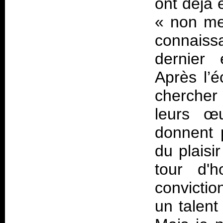
ont déjà 
«
non m
connaiss
dernier e
Après l’é
chercher
leurs œ
donnent p
du plaisi
tour d'h
convictio
un talent