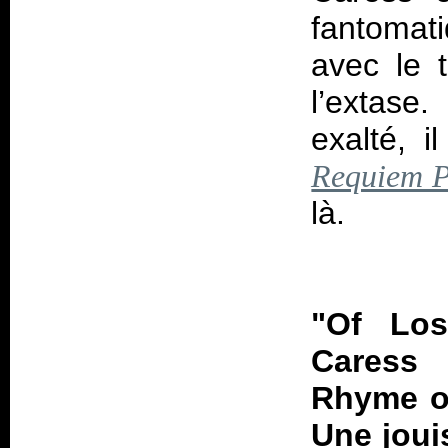
fantomat
avec le t
l’extase
exalté, i
Requiem P
là.
"Of Los
Caress
Rhyme of
Une joui