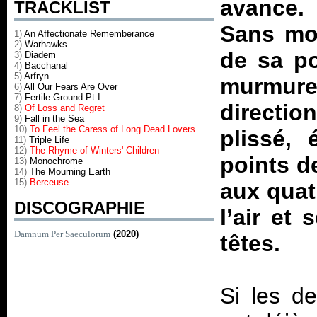
avance.
TRACKLIST
Sans mot
1)
An Affectionate Rememberance
2)
Warhawks
de sa po
3)
Diadem
4)
Bacchanal
5)
Arfryn
murmur
6)
All Our Fears Are Over
7)
Fertile Ground Pt I
directi
8)
Of Loss and Regret
9)
Fall in the Sea
10)
To Feel the Caress of Long Dead Lovers
plissé,
11)
Triple Life
12)
The Rhyme of Winters' Children
points de
13)
Monochrome
14)
The Mourning Earth
15)
Berceuse
aux quat
DISCOGRAPHIE
l’air et
Damnum Per Saeculorum
(2020)
têtes.
Si les d