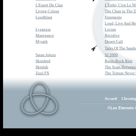
L'Esprit Du Clan
L'Enfer, C'est Le N
Living Colour
The Chair in The 
Loudblast
Fragments
Loud, Live And H
Lyzanxia
Locust
Manigance
Récidive
Myrath
Desert Call
Tales Of The Sands
Satan Jokers
SJ 2009
Skindred
Roots Rock Riot
Skinlab
The Scars Between
Zuul FX
The Torture Never 
Accueil
Chroniq
©Les Eternels 