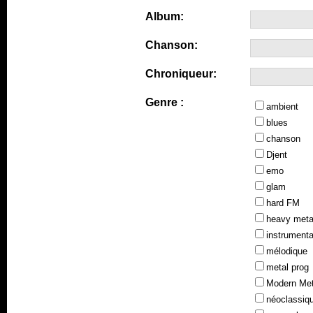
Album:
Chanson:
Chroniqueur:
Genre :
ambient
blues
chanson
Djent
emo
glam
hard FM
heavy meta
instrumenta
mélodique
metal prog
Modern Met
néoclassiq