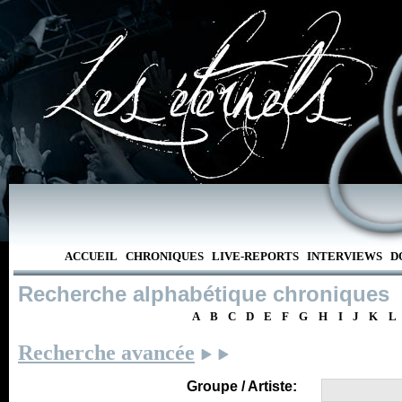
ACCUEIL
CHRONIQUES
LIVE-REPORTS
INTERVIEWS
D
Recherche alphabétique chroniques
A
B
C
D
E
F
G
H
I
J
K
L
Recherche avancée
Groupe / Artiste: