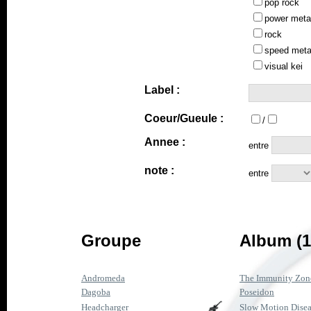
pop rock
power meta
rock
speed meta
visual kei
Label :
Coeur/Gueule :
/
Annee :
entre
note :
entre
Groupe
Album (1
Andromeda
The Immunity Zon
Dagoba
Poseidon
Headcharger
Slow Motion Disea