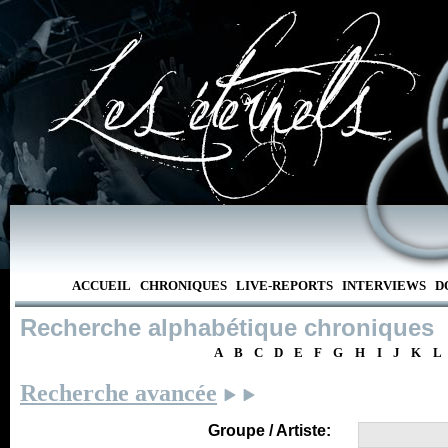
ACCUEIL
CHRONIQUES
LIVE-REPORTS
INTERVIEWS
D
Recherche alphabétique chroniques
A
B
C
D
E
F
G
H
I
J
K
L
Recherche avancée
Groupe / Artiste: