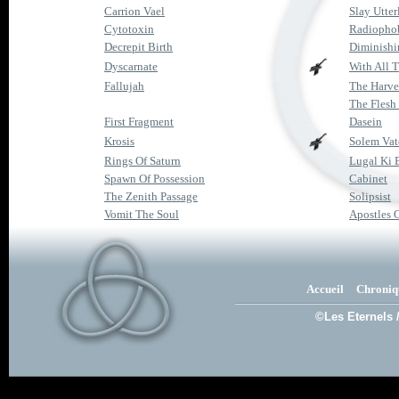
Carrion Vael
Slay Utter
Cytotoxin
Radiopho
Decrepit Birth
Diminishi
Dyscarnate
With All 
Fallujah
The Harv
The Flesh 
First Fragment
Dasein
Krosis
Solem Va
Rings Of Saturn
Lugal Ki 
Spawn Of Possession
Cabinet
The Zenith Passage
Solipsist
Vomit The Soul
Apostles 
Accueil
Chroniq
©Les Eternels 