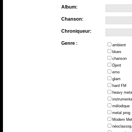
Album:
Chanson:
Chroniqueur:
Genre :
ambient
blues
chanson
Djent
emo
glam
hard FM
heavy meta
instrumenta
mélodique
metal prog
Modern Met
néoclassiq