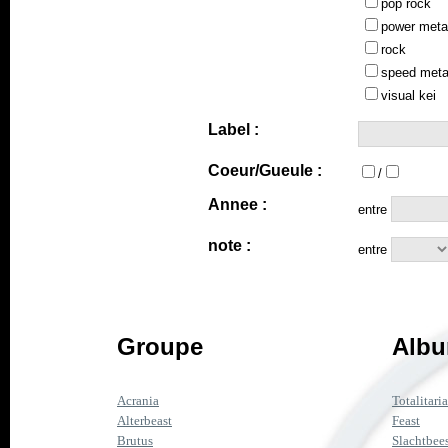
pop rock
power meta
rock
speed meta
visual kei
Label :
Coeur/Gueule :
/
Annee :
entre
note :
entre
Groupe
Albu
Acrania
Totalitari
Alterbeast
Feast
Brutus
Slachtbee