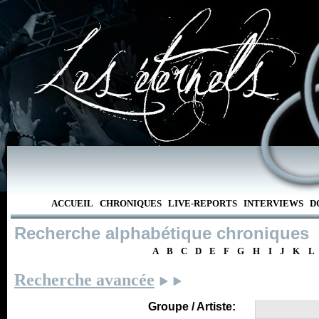
ACCUEIL
CHRONIQUES
LIVE-REPORTS
INTERVIEWS
D
Recherche alphabétique chroniques
A
B
C
D
E
F
G
H
I
J
K
L
Recherche avancée
Groupe / Artiste: