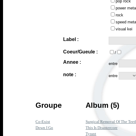
pop rock
power meta
rock
speed meta
visual kei
Label :
Coeur/Gueule :
/
Annee :
entre
note :
entre
Groupe
Album (5)
Co-Exist
Surgical Removal Of The Teeth, 
Down I Go
This Is Disastercore
Tyrant