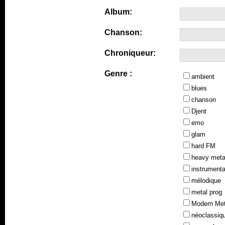
Album:
Chanson:
Chroniqueur:
Genre :
ambient
blues
chanson
Djent
emo
glam
hard FM
heavy meta
instrumenta
mélodique
metal prog
Modern Met
néoclassiq