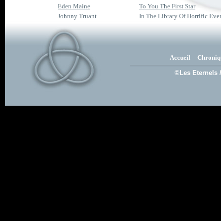
Eden Maine
To You The First Star
Johnny Truant
In The Library Of Horrific Eve
Accueil
Chroniq
©Les Eternels 