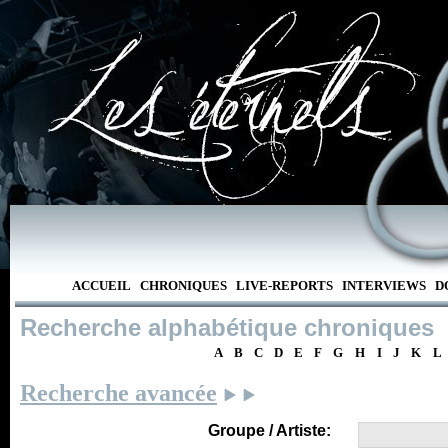
ACCUEIL
CHRONIQUES
LIVE-REPORTS
INTERVIEWS
D
Recherche alphabétique chroniques
A
B
C
D
E
F
G
H
I
J
K
L
Recherche avancée
Groupe / Artiste: