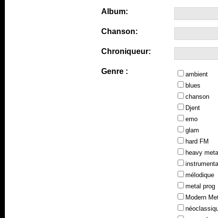
Album:
Chanson:
Chroniqueur:
Genre :
ambient
blues
chanson
Djent
emo
glam
hard FM
heavy meta
instrumenta
mélodique
metal prog
Modern Met
néoclassiq