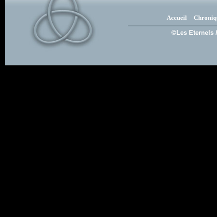
Accueil
Chroniq
©Les Eternels 