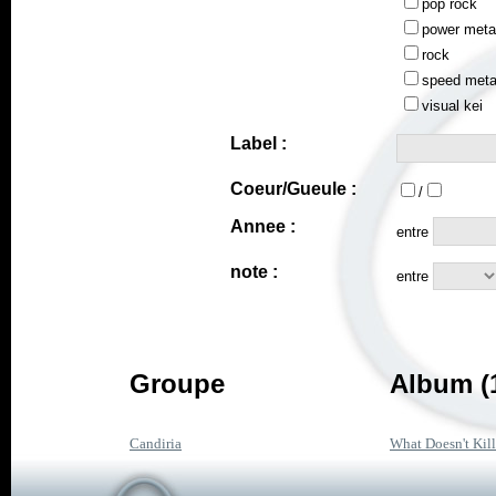
pop rock
power meta
rock
speed meta
visual kei
Label :
Coeur/Gueule :
/
Annee :
entre
note :
entre
Groupe
Album (
Candiria
What Doesn't Kil