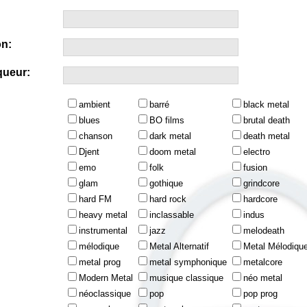
n:
queur:
ambient
barré
black metal
blues
BO films
brutal death
chanson
dark metal
death metal
Djent
doom metal
electro
emo
folk
fusion
glam
gothique
grindcore
hard FM
hard rock
hardcore
heavy metal
inclassable
indus
instrumental
jazz
melodeath
mélodique
Metal Alternatif
Metal Mélodiqu
metal prog
metal symphonique
metalcore
Modern Metal
musique classique
néo metal
néoclassique
pop
pop prog