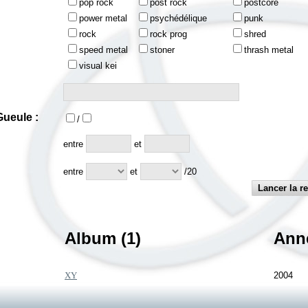
pop rock
post rock
postcore
power metal
psychédélique
punk
rock
rock prog
shred
speed metal
stoner
thrash metal
visual kei
ueule :
/
:
entre
et
entre
et
/20
Album (1)
Ann
XY
2004