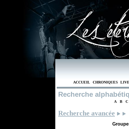
ACCUEIL
CHRONIQUES
LIV
Recherche alphabéti
A
B
C
Recherche avancée
Groupe /