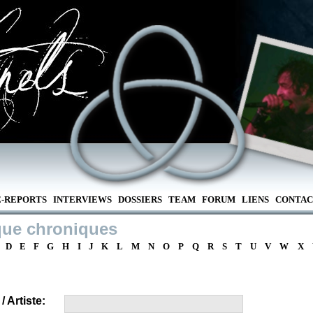
E-REPORTS
INTERVIEWS
DOSSIERS
TEAM
FORUM
LIENS
CONTAC
que chroniques
D
E
F
G
H
I
J
K
L
M
N
O
P
Q
R
S
T
U
V
W
X
 Artiste: