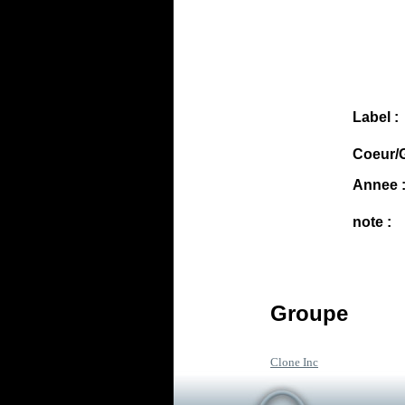
Label :
Coeur/G
Annee 
note :
Groupe
Clone Inc