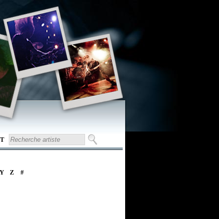
T
Y
Z
#