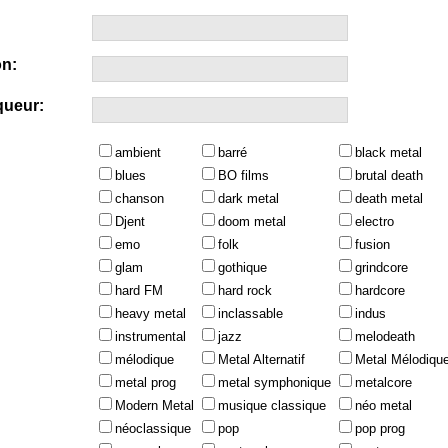
n:
queur:
ambient
barré
black metal
blues
BO films
brutal death
chanson
dark metal
death metal
Djent
doom metal
electro
emo
folk
fusion
glam
gothique
grindcore
hard FM
hard rock
hardcore
heavy metal
inclassable
indus
instrumental
jazz
melodeath
mélodique
Metal Alternatif
Metal Mélodiqu
metal prog
metal symphonique
metalcore
Modern Metal
musique classique
néo metal
néoclassique
pop
pop prog