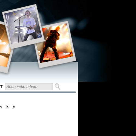
T
Y
Z
#