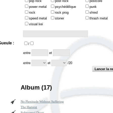
pop rock
post rock
postcore
power metal
psychédélique
punk
rock
rock prog
shred
speed metal
stoner
thrash metal
visual kei
ueule :
/
:
entre
et
entre
et
/20
Album (17)
No Plenitude Without Suffering
The Harvest
Subnormal Dives