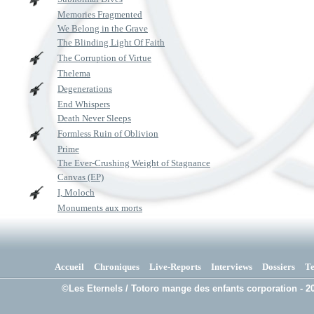
Memories Fragmented
We Belong in the Grave
The Blinding Light Of Faith
The Corruption of Virtue
Thelema
Degenerations
End Whispers
Death Never Sleeps
Formless Ruin of Oblivion
Prime
The Ever-Crushing Weight of Stagnance
Canvas (EP)
I, Moloch
Monuments aux morts
Accueil
Chroniques
Live-Reports
Interviews
Dossiers
T
©Les Eternels / Totoro mange des enfants corporation - 20