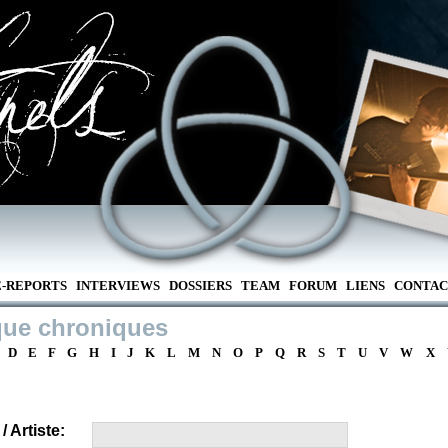
E-REPORTS
INTERVIEWS
DOSSIERS
TEAM
FORUM
LIENS
CONTAC
que chroniques
D
E
F
G
H
I
J
K
L
M
N
O
P
Q
R
S
T
U
V
W
X
 Artiste: