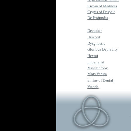
Crown of Madness
Crypts of Despair
De Profundis
Decipher
Diskord
Dysgnostic
Glorious Depravity
Hexrot
Imperialist
Misanthropy
Mors Verum
Shrine of Denial
Viande