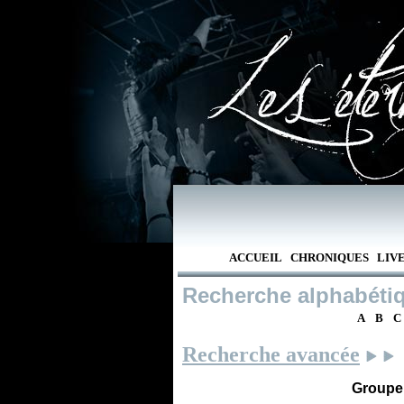
ACCUEIL
CHRONIQUES
LIV
Recherche alphabéti
A
B
C
Recherche avancée
Groupe /