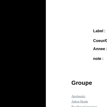
Label :
Coeur/G
Annee 
note :
Groupe
Apolaustic
Ashen Horde
ByoNoiseGenerator