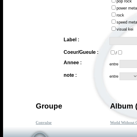
pop rock
power meta
rock
speed meta
visual kei
Label :
Coeur/Gueule :
/
Annee :
entre
note :
entre
Groupe
Album (
Convulse
World Without 