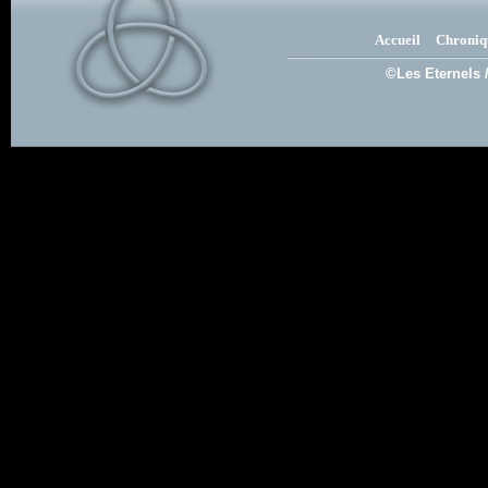
Accueil
Chroniq
©Les Eternels 