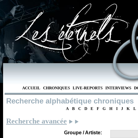
ACCUEIL
CHRONIQUES
LIVE-REPORTS
INTERVIEWS
D
Recherche alphabétique chroniques
A
B
C
D
E
F
G
H
I
J
K
L
Recherche avancée
Groupe / Artiste: