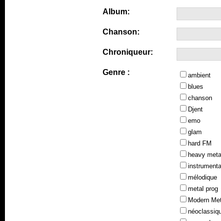
Album:
Chanson:
Chroniqueur:
Genre :
ambient
blues
chanson
Djent
emo
glam
hard FM
heavy meta
instrumenta
mélodique
metal prog
Modern Met
néoclassiq