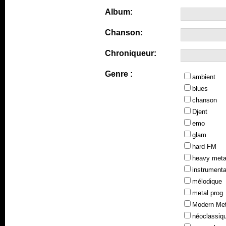
Album:
Chanson:
Chroniqueur:
Genre :
ambient
blues
chanson
Djent
emo
glam
hard FM
heavy meta
instrumenta
mélodique
metal prog
Modern Met
néoclassiq