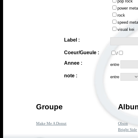
pop rock
power meta
rock
speed meta
visual kei
Label :
Coeur/Gueule :
/
Annee :
entre
note :
entre
Groupe
Album
Make Me A Donut
Olson
Bright Side