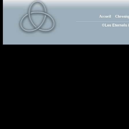
Accueil
Chroniq
©Les Eternels 