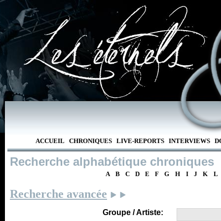
ACCUEIL
CHRONIQUES
LIVE-REPORTS
INTERVIEWS
D
Recherche alphabétique chroniques
A
B
C
D
E
F
G
H
I
J
K
L
Recherche avancée
Groupe / Artiste: