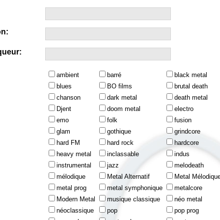
n:
queur:
ambient
barré
black metal
blues
BO films
brutal death
chanson
dark metal
death metal
Djent
doom metal
electro
emo
folk
fusion
glam
gothique
grindcore
hard FM
hard rock
hardcore
heavy metal
inclassable
indus
instrumental
jazz
melodeath
mélodique
Metal Alternatif
Metal Mélodiqu
metal prog
metal symphonique
metalcore
Modern Metal
musique classique
néo metal
néoclassique
pop
pop prog