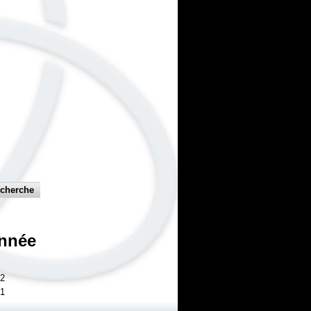
nnée
2
1