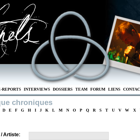
E-REPORTS
INTERVIEWS
DOSSIERS
TEAM
FORUM
LIENS
CONTAC
que chroniques
D
E
F
G
H
I
J
K
L
M
N
O
P
Q
R
S
T
U
V
W
X
 Artiste: