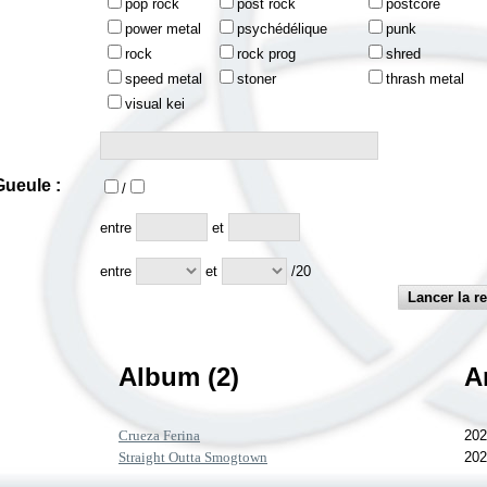
pop rock
post rock
postcore
power metal
psychédélique
punk
rock
rock prog
shred
speed metal
stoner
thrash metal
visual kei
ueule :
/
:
entre
et
entre
et
/20
Album (2)
A
Crueza Ferina
202
Straight Outta Smogtown
202