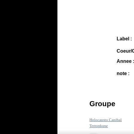
Label :
Coeur/G
Annee 
note :
Groupe
Holocausto Canibal
Terrordome