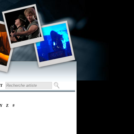
T
Y
Z
#