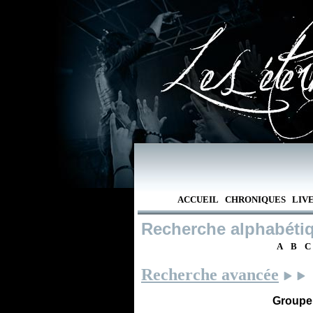
ACCUEIL
CHRONIQUES
LIV
Recherche alphabéti
A
B
C
Recherche avancée
Groupe /