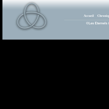
Accueil
Chroniq
©Les Eternels 