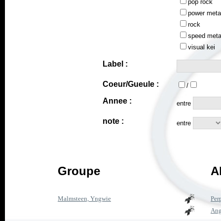
pop rock
power meta
rock
speed meta
visual kei
Label :
Coeur/Gueule :
/
Annee :
entre
note :
entre
Groupe
A
Malmsteen, Yngwie
Per
Ang