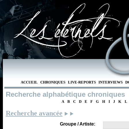
ACCUEIL
CHRONIQUES
LIVE-REPORTS
INTERVIEWS
D
Recherche alphabétique chroniques
A
B
C
D
E
F
G
H
I
J
K
L
Recherche avancée
Groupe / Artiste: