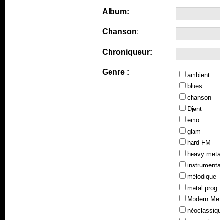
Album:
Chanson:
Chroniqueur:
Genre :
ambient
blues
chanson
Djent
emo
glam
hard FM
heavy meta
instrumenta
mélodique
metal prog
Modern Met
néoclassiq