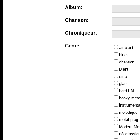
Album:
Chanson:
Chroniqueur:
Genre :
ambient
blues
chanson
Djent
emo
glam
hard FM
heavy meta
instrumenta
mélodique
metal prog
Modern Met
néoclassiq