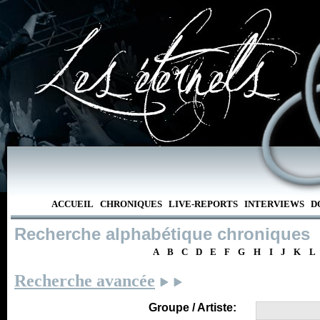
ACCUEIL
CHRONIQUES
LIVE-REPORTS
INTERVIEWS
D
Recherche alphabétique chroniques
A
B
C
D
E
F
G
H
I
J
K
L
Recherche avancée
Groupe / Artiste: