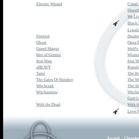
Electric Wizard
Come M
Dopet
We Li
Black 
Legali
Firebird
Doubl
Ghost
Opus 
Grand Magus
Wolf's
Ides of Gemini
Wome
Iron Man
Iron 
sHEAVY
Repub
Taint
The R
The Gates Of Slumber
The W
Witchcraft
The Al
Witchsorrow
Witch
God Cu
With the Dead
With t
Love 
Accueil
Chroniq