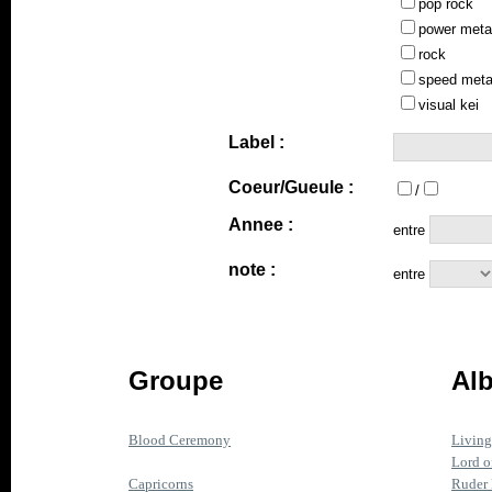
pop rock
power meta
rock
speed meta
visual kei
Label :
Coeur/Gueule :
/
Annee :
entre
note :
entre
Groupe
Al
Blood Ceremony
Living
Lord o
Capricorns
Ruder 