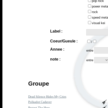
pop rock
power meta
rock
speed meta
visual kei
Label :
Coeur/Gueule :
/
Annee :
entre
note :
entre
Groupe
Dead Silence Hides My Cries
Polkadot Cadaver
Protest The Hero