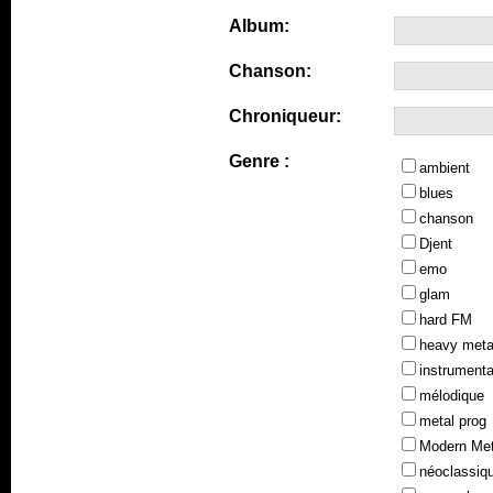
Album:
Chanson:
Chroniqueur:
Genre :
ambient
blues
chanson
Djent
emo
glam
hard FM
heavy meta
instrumenta
mélodique
metal prog
Modern Met
néoclassiq