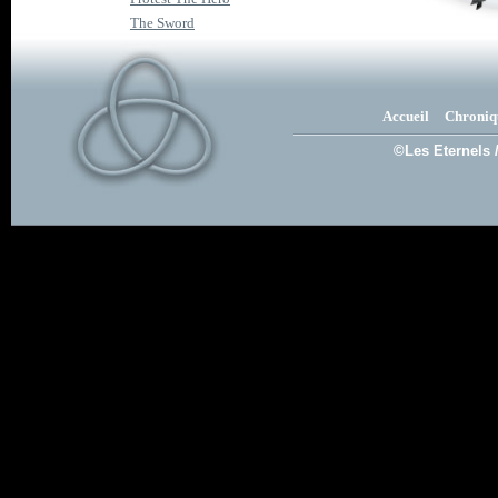
The Sword
Accueil
Chroniq
©Les Eternels 