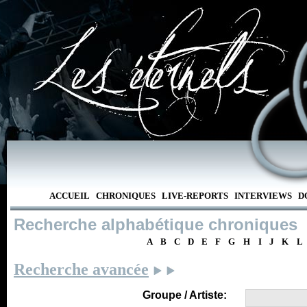
ACCUEIL
CHRONIQUES
LIVE-REPORTS
INTERVIEWS
D
Recherche alphabétique chroniques
A
B
C
D
E
F
G
H
I
J
K
L
Recherche avancée
Groupe / Artiste: